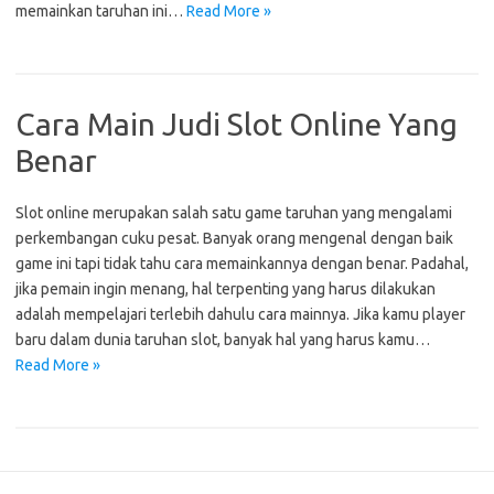
memainkan taruhan ini…
Read More »
Cara Main Judi Slot Online Yang
Benar
Slot online merupakan salah satu game taruhan yang mengalami
perkembangan cuku pesat. Banyak orang mengenal dengan baik
game ini tapi tidak tahu cara memainkannya dengan benar. Padahal,
jika pemain ingin menang, hal terpenting yang harus dilakukan
adalah mempelajari terlebih dahulu cara mainnya. Jika kamu player
baru dalam dunia taruhan slot, banyak hal yang harus kamu…
Read More »