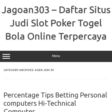
Skip
to
Jagoan303 – Daftar Situs
content
Judi Slot Poker Togel
Bola Online Terpercaya
Menu
CATEGORY ARCHIVES:
AGEN JUDI 30
Percentage Tips Betting Personal
computers Hi-Technical
Computer