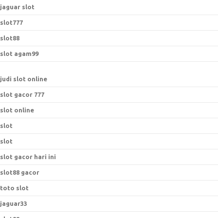
jaguar slot
slot777
slot88
slot agam99
judi slot online
slot gacor 777
slot online
slot
slot
slot gacor hari ini
slot88 gacor
toto slot
jaguar33