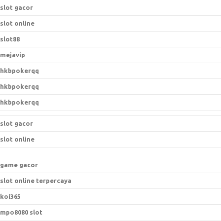
slot gacor
slot online
slot88
mejavip
hkbpokerqq
hkbpokerqq
hkbpokerqq
slot gacor
slot online
game gacor
slot online terpercaya
koi365
mpo8080 slot