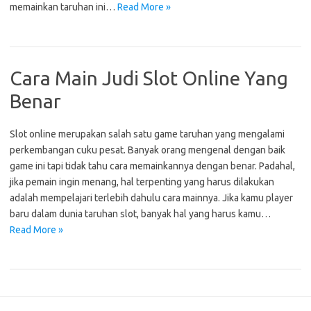
memainkan taruhan ini…
Read More »
Cara Main Judi Slot Online Yang
Benar
Slot online merupakan salah satu game taruhan yang mengalami
perkembangan cuku pesat. Banyak orang mengenal dengan baik
game ini tapi tidak tahu cara memainkannya dengan benar. Padahal,
jika pemain ingin menang, hal terpenting yang harus dilakukan
adalah mempelajari terlebih dahulu cara mainnya. Jika kamu player
baru dalam dunia taruhan slot, banyak hal yang harus kamu…
Read More »