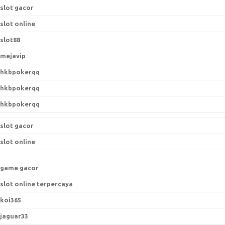
slot gacor
slot online
slot88
mejavip
hkbpokerqq
hkbpokerqq
hkbpokerqq
slot gacor
slot online
game gacor
slot online terpercaya
koi365
jaguar33