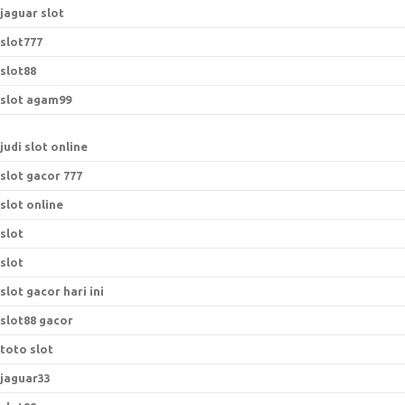
jaguar slot
slot777
slot88
slot agam99
judi slot online
slot gacor 777
slot online
slot
slot
slot gacor hari ini
slot88 gacor
toto slot
jaguar33