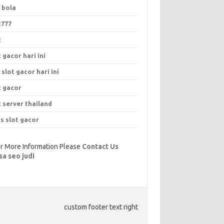
i bola
t777
t
t gacor hari ini
k slot gacor hari ini
t gacor
t server thailand
us slot gacor
r More Information Please
Contact Us
sa seo judi
custom footer text right