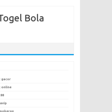
 Togel Bola
t gacor
t online
t88
avip
bpokerqq