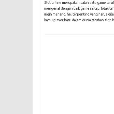
Slot online merupakan salah satu game tar
mengenal dengan baik game ini tapi tidak ta
ingin menang, hal terpenting yang harus dil
kamu player baru dalam dunia taruhan slot,