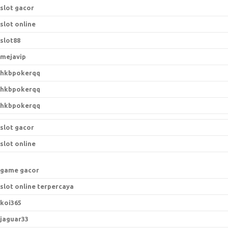
slot gacor
slot online
slot88
mejavip
hkbpokerqq
hkbpokerqq
hkbpokerqq
slot gacor
slot online
game gacor
slot online terpercaya
koi365
jaguar33