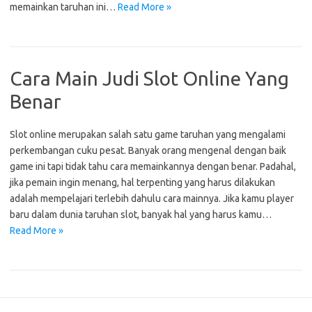
memainkan taruhan ini…
Read More »
Cara Main Judi Slot Online Yang
Benar
Slot online merupakan salah satu game taruhan yang mengalami
perkembangan cuku pesat. Banyak orang mengenal dengan baik
game ini tapi tidak tahu cara memainkannya dengan benar. Padahal,
jika pemain ingin menang, hal terpenting yang harus dilakukan
adalah mempelajari terlebih dahulu cara mainnya. Jika kamu player
baru dalam dunia taruhan slot, banyak hal yang harus kamu…
Read More »