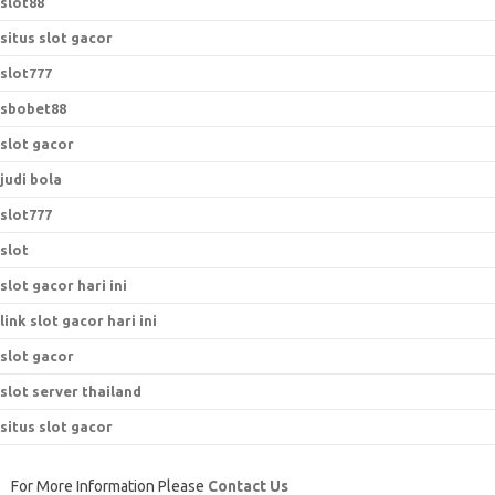
slot88
situs slot gacor
slot777
sbobet88
slot gacor
judi bola
slot777
slot
slot gacor hari ini
link slot gacor hari ini
slot gacor
slot server thailand
situs slot gacor
For More Information Please
Contact Us