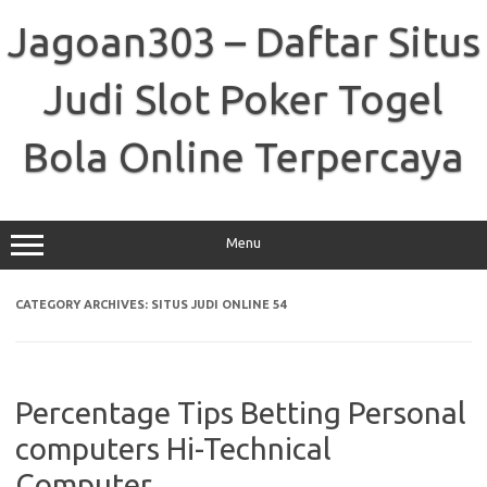
Skip
to
Jagoan303 – Daftar Situs
content
Judi Slot Poker Togel
Bola Online Terpercaya
Menu
CATEGORY ARCHIVES:
SITUS JUDI ONLINE 54
Percentage Tips Betting Personal
computers Hi-Technical
Computer