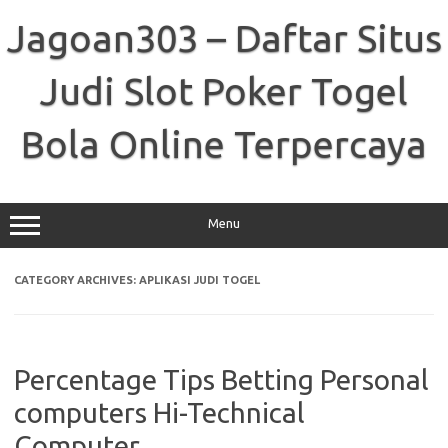
Skip
to
Jagoan303 – Daftar Situs
content
Judi Slot Poker Togel
Bola Online Terpercaya
Menu
CATEGORY ARCHIVES:
APLIKASI JUDI TOGEL
Percentage Tips Betting Personal
computers Hi-Technical
Computer