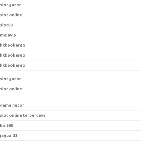
slot gacor
slot online
slot88
mejavip
hkbpokerqq
hkbpokerqq
hkbpokerqq
slot gacor
slot online
game gacor
slot online terpercaya
koi365
jaguar33