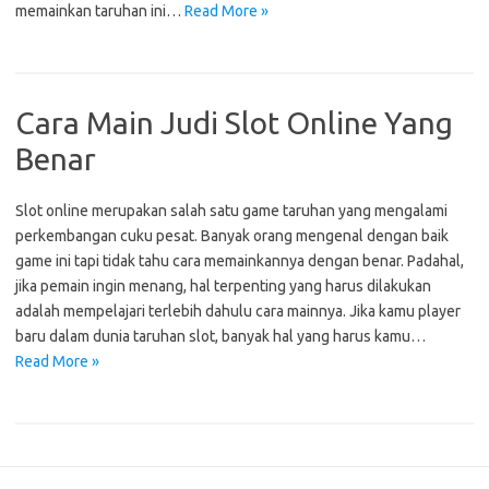
memainkan taruhan ini…
Read More »
Cara Main Judi Slot Online Yang
Benar
Slot online merupakan salah satu game taruhan yang mengalami
perkembangan cuku pesat. Banyak orang mengenal dengan baik
game ini tapi tidak tahu cara memainkannya dengan benar. Padahal,
jika pemain ingin menang, hal terpenting yang harus dilakukan
adalah mempelajari terlebih dahulu cara mainnya. Jika kamu player
baru dalam dunia taruhan slot, banyak hal yang harus kamu…
Read More »