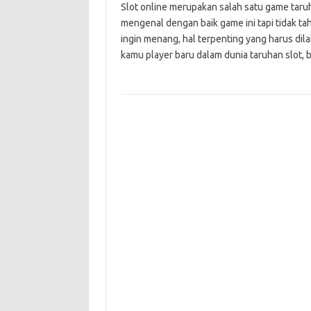
Slot online merupakan salah satu game tar
mengenal dengan baik game ini tapi tidak ta
ingin menang, hal terpenting yang harus dil
kamu player baru dalam dunia taruhan slot,