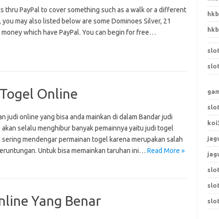
s thru PayPal to cover something such as a walk or a different
hk
t, you may also listed below are some Dominoes Silver, 21
hk
al money which have PayPal. You can begin for free…
slo
slo
 Togel Online
gam
slo
n judi online yang bisa anda mainkan di dalam Bandar judi
koi
 akan selalu menghibur banyak pemainnya yaitu judi togel
jag
ah sering mendengar permainan togel karena merupakan salah
eruntungan. Untuk bisa memainkan taruhan ini…
Read More »
jag
slo
slo
nline Yang Benar
slo