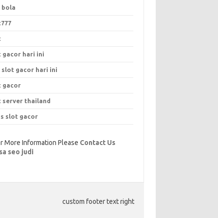
i bola
t777
t
t gacor hari ini
k slot gacor hari ini
t gacor
t server thailand
us slot gacor
r More Information Please
Contact Us
sa seo judi
custom footer text right