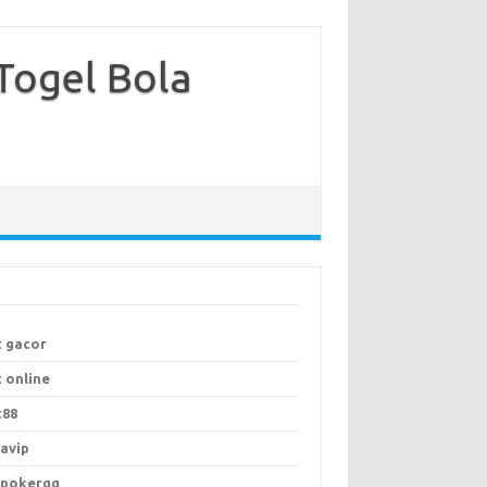
 Togel Bola
t gacor
t online
t88
avip
bpokerqq