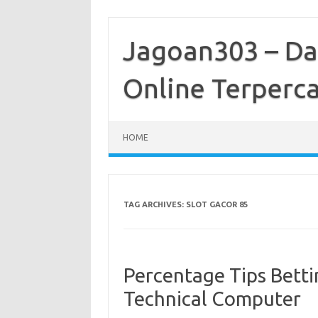
Skip
to
content
Jagoan303 – Daf
Online Terperc
HOME
TAG ARCHIVES:
SLOT GACOR 85
Percentage Tips Betti
Technical Computer