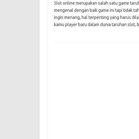
Slot online merupakan salah satu game tar
mengenal dengan baik game ini tapi tidak ta
ingin menang, hal terpenting yang harus dil
kamu player baru dalam dunia taruhan slot,