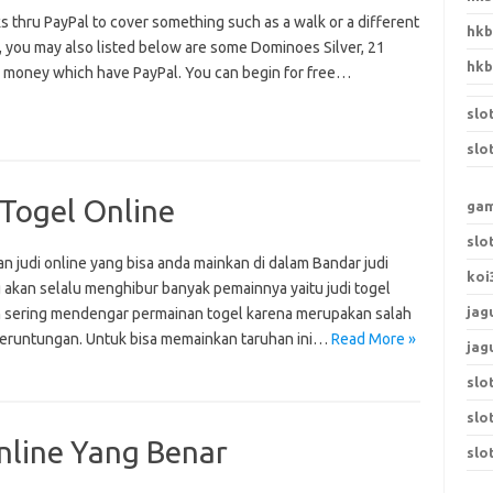
s thru PayPal to cover something such as a walk or a different
hk
t, you may also listed below are some Dominoes Silver, 21
hk
al money which have PayPal. You can begin for free…
slo
slo
 Togel Online
gam
slo
n judi online yang bisa anda mainkan di dalam Bandar judi
koi
 akan selalu menghibur banyak pemainnya yaitu judi togel
jag
ah sering mendengar permainan togel karena merupakan salah
eruntungan. Untuk bisa memainkan taruhan ini…
Read More »
jag
slo
slo
nline Yang Benar
slo