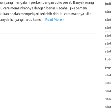
uhan yang mengalami perkembangan cuku pesat. Banyak orang
jud
hu cara memainkannya dengan benar. Padahal, jika pemain
slo
akukan adalah mempelajari terlebih dahulu cara mainnya. Jika
 banyak hal yang harus kamu…
Read More »
slo
slo
slo
slo
slo
tot
jag
slo
sit
slo
sbo
slo