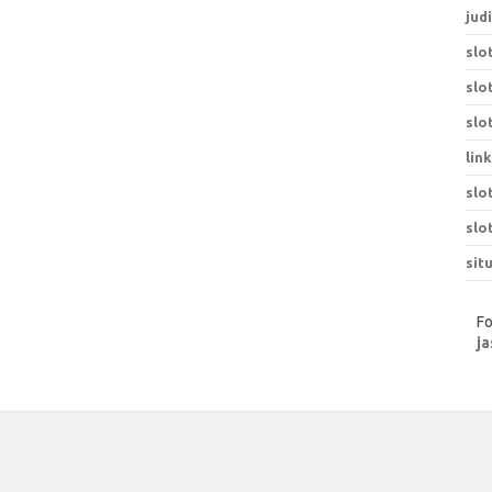
jud
slo
slo
slo
lin
slo
slo
sit
Fo
ja