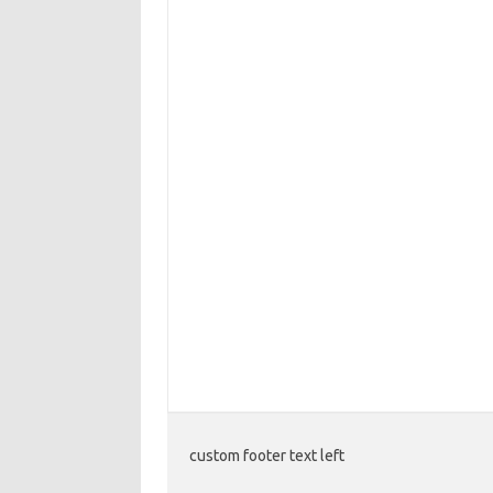
custom footer text left