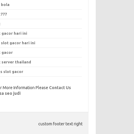
i bola
t777
t
t gacor hari ini
k slot gacor hari ini
t gacor
t server thailand
us slot gacor
r More Information Please
Contact Us
sa seo judi
custom footer text right