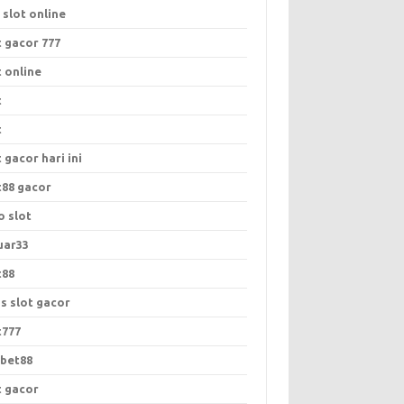
i slot online
t gacor 777
t online
t
t
t gacor hari ini
t88 gacor
o slot
uar33
t88
us slot gacor
t777
bet88
t gacor