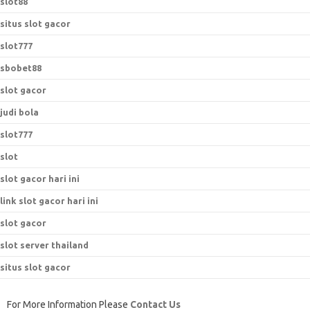
slot88
situs slot gacor
slot777
sbobet88
slot gacor
judi bola
slot777
slot
slot gacor hari ini
link slot gacor hari ini
slot gacor
slot server thailand
situs slot gacor
For More Information Please
Contact Us