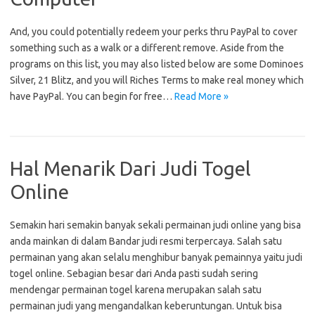
And, you could potentially redeem your perks thru PayPal to cover
something such as a walk or a different remove. Aside from the
programs on this list, you may also listed below are some Dominoes
Silver, 21 Blitz, and you will Riches Terms to make real money which
have PayPal. You can begin for free…
Read More »
Hal Menarik Dari Judi Togel
Online
Semakin hari semakin banyak sekali permainan judi online yang bisa
anda mainkan di dalam Bandar judi resmi terpercaya. Salah satu
permainan yang akan selalu menghibur banyak pemainnya yaitu judi
togel online. Sebagian besar dari Anda pasti sudah sering
mendengar permainan togel karena merupakan salah satu
permainan judi yang mengandalkan keberuntungan. Untuk bisa