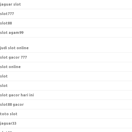
jaguar slot
slot777
slot88
slot agam99
judi slot online
slot gacor 777
slot online
slot
slot
slot gacor hari ini
slot88 gacor
toto slot
jaguar33