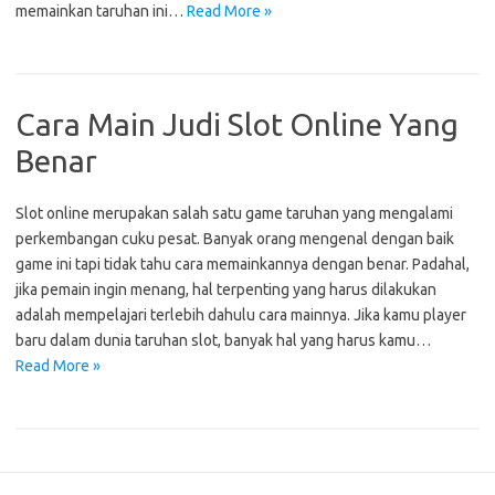
memainkan taruhan ini…
Read More »
Cara Main Judi Slot Online Yang
Benar
Slot online merupakan salah satu game taruhan yang mengalami
perkembangan cuku pesat. Banyak orang mengenal dengan baik
game ini tapi tidak tahu cara memainkannya dengan benar. Padahal,
jika pemain ingin menang, hal terpenting yang harus dilakukan
adalah mempelajari terlebih dahulu cara mainnya. Jika kamu player
baru dalam dunia taruhan slot, banyak hal yang harus kamu…
Read More »