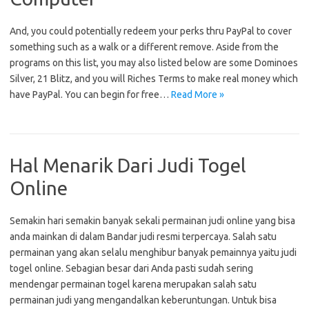
And, you could potentially redeem your perks thru PayPal to cover
something such as a walk or a different remove. Aside from the
programs on this list, you may also listed below are some Dominoes
Silver, 21 Blitz, and you will Riches Terms to make real money which
have PayPal. You can begin for free…
Read More »
Hal Menarik Dari Judi Togel
Online
Semakin hari semakin banyak sekali permainan judi online yang bisa
anda mainkan di dalam Bandar judi resmi terpercaya. Salah satu
permainan yang akan selalu menghibur banyak pemainnya yaitu judi
togel online. Sebagian besar dari Anda pasti sudah sering
mendengar permainan togel karena merupakan salah satu
permainan judi yang mengandalkan keberuntungan. Untuk bisa