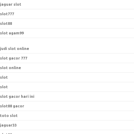
jaguar slot
slot777
slot88
slot agam99
judi slot online
slot gacor 777
slot online
slot
slot
slot gacor hari ini
slot88 gacor
toto slot
jaguar33