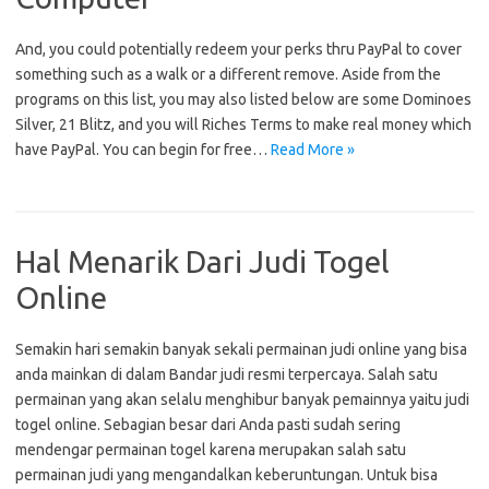
And, you could potentially redeem your perks thru PayPal to cover
something such as a walk or a different remove. Aside from the
programs on this list, you may also listed below are some Dominoes
Silver, 21 Blitz, and you will Riches Terms to make real money which
have PayPal. You can begin for free…
Read More »
Hal Menarik Dari Judi Togel
Online
Semakin hari semakin banyak sekali permainan judi online yang bisa
anda mainkan di dalam Bandar judi resmi terpercaya. Salah satu
permainan yang akan selalu menghibur banyak pemainnya yaitu judi
togel online. Sebagian besar dari Anda pasti sudah sering
mendengar permainan togel karena merupakan salah satu
permainan judi yang mengandalkan keberuntungan. Untuk bisa