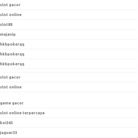
slot gacor
slot online
slot88
mejavip
hkbpokerqq
hkbpokerqq
hkbpokerqq
slot gacor
slot online
game gacor
slot online terpercaya
koi365
jaguar33