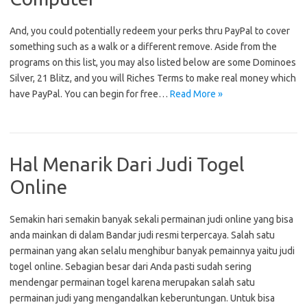
And, you could potentially redeem your perks thru PayPal to cover
something such as a walk or a different remove. Aside from the
programs on this list, you may also listed below are some Dominoes
Silver, 21 Blitz, and you will Riches Terms to make real money which
have PayPal. You can begin for free…
Read More »
Hal Menarik Dari Judi Togel
Online
Semakin hari semakin banyak sekali permainan judi online yang bisa
anda mainkan di dalam Bandar judi resmi terpercaya. Salah satu
permainan yang akan selalu menghibur banyak pemainnya yaitu judi
togel online. Sebagian besar dari Anda pasti sudah sering
mendengar permainan togel karena merupakan salah satu
permainan judi yang mengandalkan keberuntungan. Untuk bisa