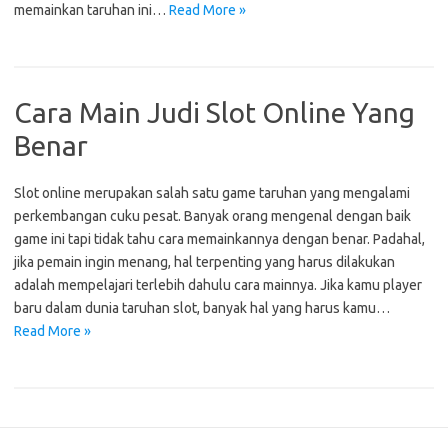
memainkan taruhan ini…
Read More »
Cara Main Judi Slot Online Yang
Benar
Slot online merupakan salah satu game taruhan yang mengalami
perkembangan cuku pesat. Banyak orang mengenal dengan baik
game ini tapi tidak tahu cara memainkannya dengan benar. Padahal,
jika pemain ingin menang, hal terpenting yang harus dilakukan
adalah mempelajari terlebih dahulu cara mainnya. Jika kamu player
baru dalam dunia taruhan slot, banyak hal yang harus kamu…
Read More »