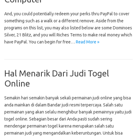
And, you could potentially redeem your perks thru PayPal to cover
something such as a walk or a different remove. Aside from the
programs on this list, you may also listed below are some Dominoes
Silver, 21 Blitz, and you will Riches Terms to make real money which
have PayPal. You can begin for free…
Read More »
Hal Menarik Dari Judi Togel
Online
Semakin hari semakin banyak sekali permainan judi online yang bisa
anda mainkan di dalam Bandar judi resmi terpercaya. Salah satu
permainan yang akan selalu menghibur banyak pemainnya yaitu judi
togel online. Sebagian besar dari Anda pasti sudah sering
mendengar permainan togel karena merupakan salah satu
permainan judi yang mengandalkan keberuntungan. Untuk bisa