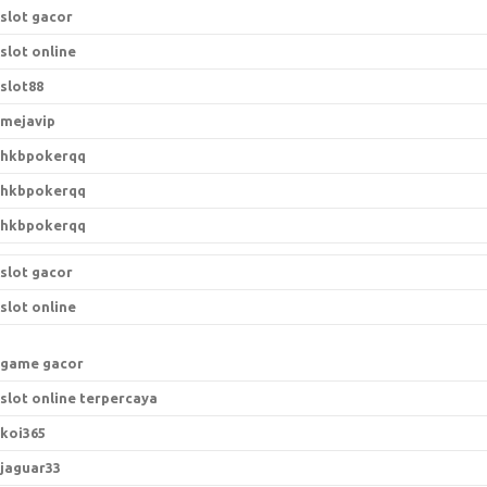
slot gacor
slot online
slot88
mejavip
hkbpokerqq
hkbpokerqq
hkbpokerqq
slot gacor
slot online
game gacor
slot online terpercaya
koi365
jaguar33