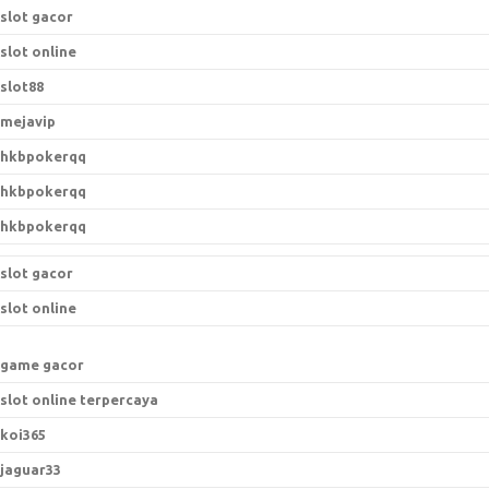
slot gacor
slot online
slot88
mejavip
hkbpokerqq
hkbpokerqq
hkbpokerqq
slot gacor
slot online
game gacor
slot online terpercaya
koi365
jaguar33