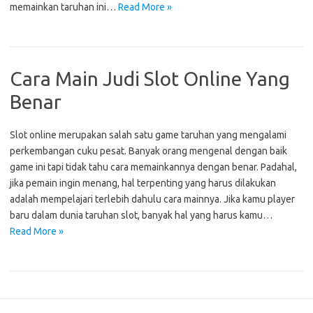
memainkan taruhan ini…
Read More »
Cara Main Judi Slot Online Yang
Benar
Slot online merupakan salah satu game taruhan yang mengalami
perkembangan cuku pesat. Banyak orang mengenal dengan baik
game ini tapi tidak tahu cara memainkannya dengan benar. Padahal,
jika pemain ingin menang, hal terpenting yang harus dilakukan
adalah mempelajari terlebih dahulu cara mainnya. Jika kamu player
baru dalam dunia taruhan slot, banyak hal yang harus kamu…
Read More »