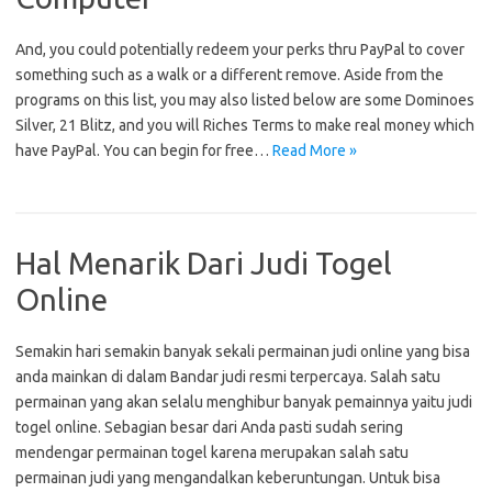
And, you could potentially redeem your perks thru PayPal to cover
something such as a walk or a different remove. Aside from the
programs on this list, you may also listed below are some Dominoes
Silver, 21 Blitz, and you will Riches Terms to make real money which
have PayPal. You can begin for free…
Read More »
Hal Menarik Dari Judi Togel
Online
Semakin hari semakin banyak sekali permainan judi online yang bisa
anda mainkan di dalam Bandar judi resmi terpercaya. Salah satu
permainan yang akan selalu menghibur banyak pemainnya yaitu judi
togel online. Sebagian besar dari Anda pasti sudah sering
mendengar permainan togel karena merupakan salah satu
permainan judi yang mengandalkan keberuntungan. Untuk bisa