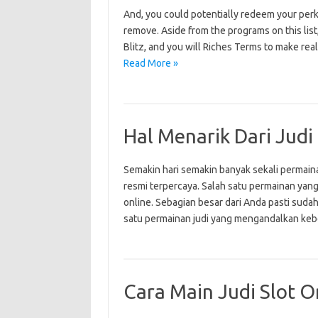
And, you could potentially redeem your perk
remove. Aside from the programs on this lis
Blitz, and you will Riches Terms to make re
Read More »
Hal Menarik Dari Judi
Semakin hari semakin banyak sekali permaina
resmi terpercaya. Salah satu permainan yang
online. Sebagian besar dari Anda pasti sud
satu permainan judi yang mengandalkan keb
Cara Main Judi Slot O