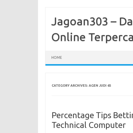
Skip
to
content
Jagoan303 – Daf
Online Terperc
HOME
CATEGORY ARCHIVES:
AGEN JUDI 65
Percentage Tips Betti
Technical Computer