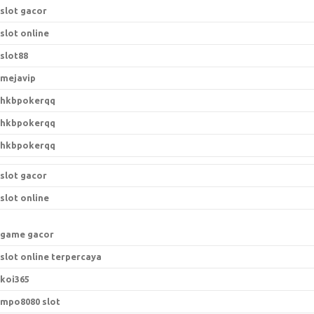
slot gacor
slot online
slot88
mejavip
hkbpokerqq
hkbpokerqq
hkbpokerqq
slot gacor
slot online
game gacor
slot online terpercaya
koi365
mpo8080 slot