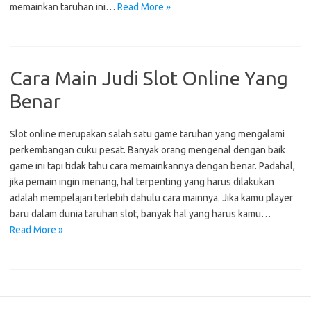
memainkan taruhan ini…
Read More »
Cara Main Judi Slot Online Yang
Benar
Slot online merupakan salah satu game taruhan yang mengalami
perkembangan cuku pesat. Banyak orang mengenal dengan baik
game ini tapi tidak tahu cara memainkannya dengan benar. Padahal,
jika pemain ingin menang, hal terpenting yang harus dilakukan
adalah mempelajari terlebih dahulu cara mainnya. Jika kamu player
baru dalam dunia taruhan slot, banyak hal yang harus kamu…
Read More »