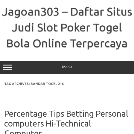
Skip
to
Jagoan303 – Daftar Situs
content
Judi Slot Poker Togel
Bola Online Terpercaya
Menu
TAG ARCHIVES:
BANDAR TOGEL 216
Percentage Tips Betting Personal
computers Hi-Technical
Computer