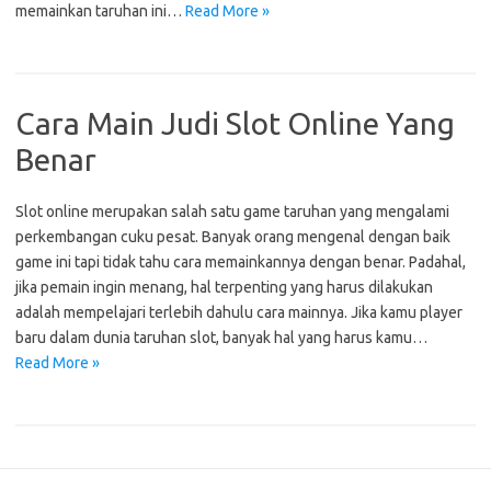
memainkan taruhan ini…
Read More »
Cara Main Judi Slot Online Yang
Benar
Slot online merupakan salah satu game taruhan yang mengalami
perkembangan cuku pesat. Banyak orang mengenal dengan baik
game ini tapi tidak tahu cara memainkannya dengan benar. Padahal,
jika pemain ingin menang, hal terpenting yang harus dilakukan
adalah mempelajari terlebih dahulu cara mainnya. Jika kamu player
baru dalam dunia taruhan slot, banyak hal yang harus kamu…
Read More »