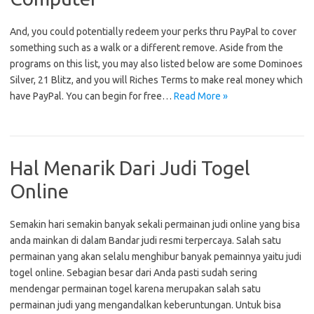
And, you could potentially redeem your perks thru PayPal to cover
something such as a walk or a different remove. Aside from the
programs on this list, you may also listed below are some Dominoes
Silver, 21 Blitz, and you will Riches Terms to make real money which
have PayPal. You can begin for free…
Read More »
Hal Menarik Dari Judi Togel
Online
Semakin hari semakin banyak sekali permainan judi online yang bisa
anda mainkan di dalam Bandar judi resmi terpercaya. Salah satu
permainan yang akan selalu menghibur banyak pemainnya yaitu judi
togel online. Sebagian besar dari Anda pasti sudah sering
mendengar permainan togel karena merupakan salah satu
permainan judi yang mengandalkan keberuntungan. Untuk bisa