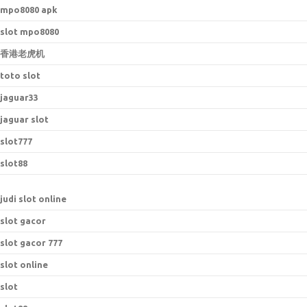
mpo8080 apk
slot mpo8080
香港老虎机
toto slot
jaguar33
jaguar slot
slot777
slot88
judi slot online
slot gacor
slot gacor 777
slot online
slot