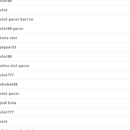
slot88
slot
slot gacor hari ini
slot88 gacor
toto slot
jaguar33
slot88
situs slot gacor
slot777
sbobet88
slot gacor
judi bola
slot777
slot