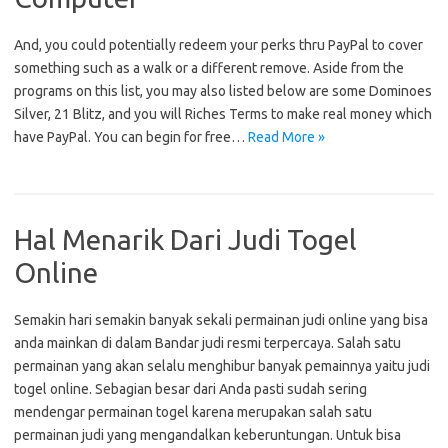
And, you could potentially redeem your perks thru PayPal to cover
something such as a walk or a different remove. Aside from the
programs on this list, you may also listed below are some Dominoes
Silver, 21 Blitz, and you will Riches Terms to make real money which
have PayPal. You can begin for free…
Read More »
Hal Menarik Dari Judi Togel
Online
Semakin hari semakin banyak sekali permainan judi online yang bisa
anda mainkan di dalam Bandar judi resmi terpercaya. Salah satu
permainan yang akan selalu menghibur banyak pemainnya yaitu judi
togel online. Sebagian besar dari Anda pasti sudah sering
mendengar permainan togel karena merupakan salah satu
permainan judi yang mengandalkan keberuntungan. Untuk bisa