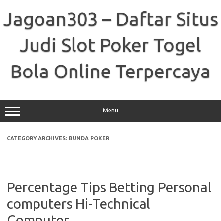
Skip
to
Jagoan303 – Daftar Situs
content
Judi Slot Poker Togel
Bola Online Terpercaya
Menu
CATEGORY ARCHIVES:
BUNDA POKER
Percentage Tips Betting Personal
computers Hi-Technical
Computer