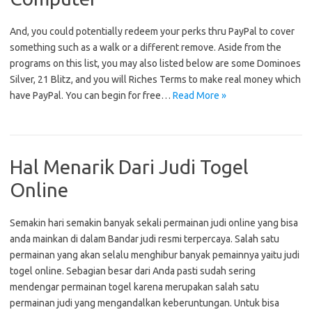
And, you could potentially redeem your perks thru PayPal to cover
something such as a walk or a different remove. Aside from the
programs on this list, you may also listed below are some Dominoes
Silver, 21 Blitz, and you will Riches Terms to make real money which
have PayPal. You can begin for free…
Read More »
Hal Menarik Dari Judi Togel
Online
Semakin hari semakin banyak sekali permainan judi online yang bisa
anda mainkan di dalam Bandar judi resmi terpercaya. Salah satu
permainan yang akan selalu menghibur banyak pemainnya yaitu judi
togel online. Sebagian besar dari Anda pasti sudah sering
mendengar permainan togel karena merupakan salah satu
permainan judi yang mengandalkan keberuntungan. Untuk bisa