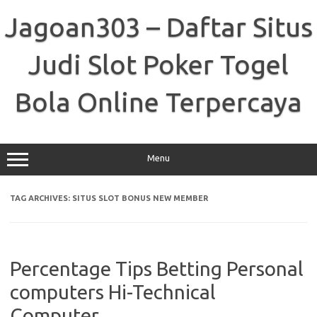
Skip
to
Jagoan303 – Daftar Situs
content
Judi Slot Poker Togel
Bola Online Terpercaya
Menu
TAG ARCHIVES:
SITUS SLOT BONUS NEW MEMBER
Percentage Tips Betting Personal
computers Hi-Technical
Computer