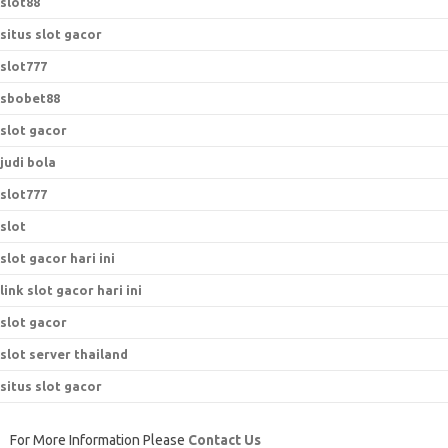
slot88
situs slot gacor
slot777
sbobet88
slot gacor
judi bola
slot777
slot
slot gacor hari ini
link slot gacor hari ini
slot gacor
slot server thailand
situs slot gacor
For More Information Please
Contact Us