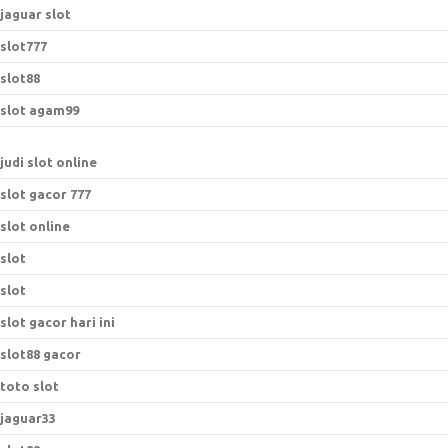
jaguar slot
slot777
slot88
slot agam99
judi slot online
slot gacor 777
slot online
slot
slot
slot gacor hari ini
slot88 gacor
toto slot
jaguar33