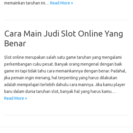
memainkan taruhan ini…
Read More »
Cara Main Judi Slot Online Yang
Benar
Slot online merupakan salah satu game taruhan yang mengalami
perkembangan cuku pesat. Banyak orang mengenal dengan baik
game ini tapi tidak tahu cara memainkannya dengan benar. Padahal,
jika pemain ingin menang, hal terpenting yang harus dilakukan
adalah mempelajari terlebih dahulu cara mainnya. Jika kamu player
baru dalam dunia taruhan slot, banyak hal yang harus kamu…
Read More »