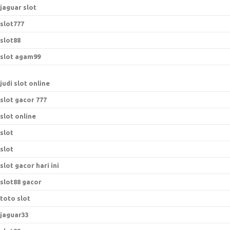
jaguar slot
slot777
slot88
slot agam99
judi slot online
slot gacor 777
slot online
slot
slot
slot gacor hari ini
slot88 gacor
toto slot
jaguar33