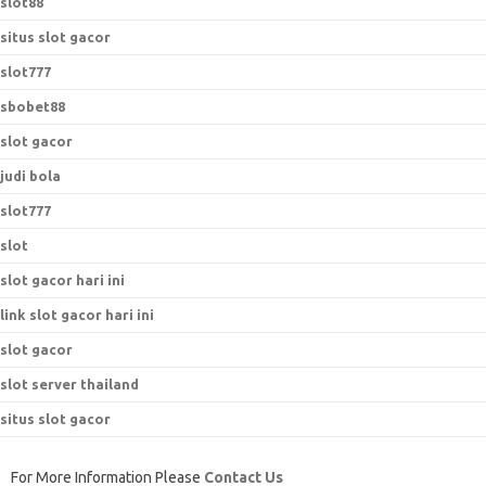
slot88
situs slot gacor
slot777
sbobet88
slot gacor
judi bola
slot777
slot
slot gacor hari ini
link slot gacor hari ini
slot gacor
slot server thailand
situs slot gacor
For More Information Please
Contact Us