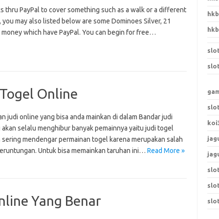
s thru PayPal to cover something such as a walk or a different
hk
t, you may also listed below are some Dominoes Silver, 21
hk
al money which have PayPal. You can begin for free…
slo
slo
 Togel Online
gam
slo
n judi online yang bisa anda mainkan di dalam Bandar judi
koi
 akan selalu menghibur banyak pemainnya yaitu judi togel
jag
ah sering mendengar permainan togel karena merupakan salah
eruntungan. Untuk bisa memainkan taruhan ini…
Read More »
jag
slo
slo
nline Yang Benar
slo