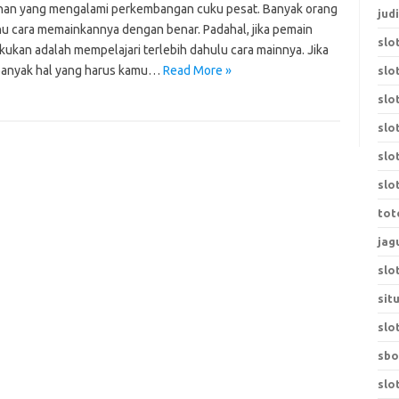
uhan yang mengalami perkembangan cuku pesat. Banyak orang
jud
hu cara memainkannya dengan benar. Padahal, jika pemain
slo
akukan adalah mempelajari terlebih dahulu cara mainnya. Jika
 banyak hal yang harus kamu…
Read More »
slo
slo
slo
slo
slo
tot
jag
slo
sit
slo
sbo
slo