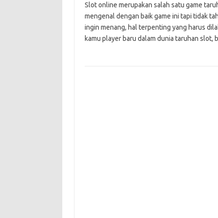
Slot online merupakan salah satu game tar
mengenal dengan baik game ini tapi tidak ta
ingin menang, hal terpenting yang harus dil
kamu player baru dalam dunia taruhan slot,