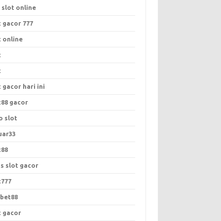
i slot online
t gacor 777
t online
t
t
t gacor hari ini
t88 gacor
o slot
uar33
t88
us slot gacor
t777
bet88
t gacor