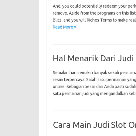
And, you could potentially redeem your perk
remove. Aside from the programs on this lis
Blitz, and you will Riches Terms to make re
Read More »
Hal Menarik Dari Judi
Semakin hari semakin banyak sekali permaina
resmi terpercaya. Salah satu permainan yang
online. Sebagian besar dari Anda pasti sud
satu permainan judi yang mengandalkan keb
Cara Main Judi Slot O