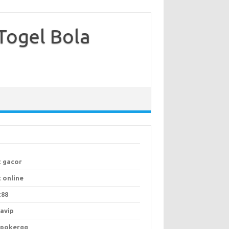
 Togel Bola
t gacor
t online
t88
avip
bpokerqq