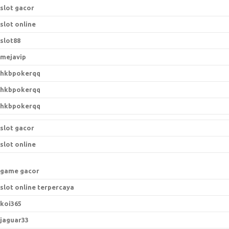
slot gacor
slot online
slot88
mejavip
hkbpokerqq
hkbpokerqq
hkbpokerqq
slot gacor
slot online
game gacor
slot online terpercaya
koi365
jaguar33