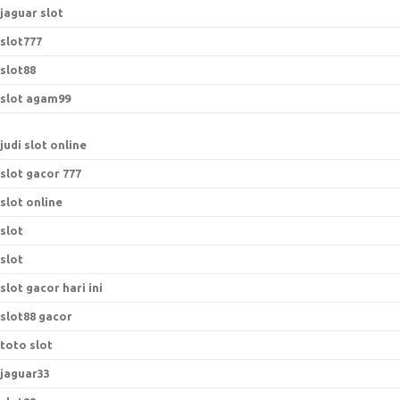
jaguar slot
slot777
slot88
slot agam99
judi slot online
slot gacor 777
slot online
slot
slot
slot gacor hari ini
slot88 gacor
toto slot
jaguar33