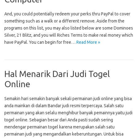
And, you could potentially redeem your perks thru PayPal to cover
something such as a walk or a different remove. Aside from the
programs on this list, you may also listed below are some Dominoes
Silver, 21 Blitz, and you will Riches Terms to make real money which
have PayPal. You can begin for free…
Read More »
Hal Menarik Dari Judi Togel
Online
Semakin hari semakin banyak sekali permainan judi online yang bisa
anda mainkan di dalam Bandar judi resmi terpercaya. Salah satu
permainan yang akan selalu menghibur banyak pemainnya yaitu judi
togel online. Sebagian besar dari Anda pasti sudah sering
mendengar permainan togel karena merupakan salah satu
permainan judi yang mengandalkan keberuntungan. Untuk bisa