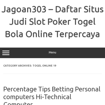
Skip
to
Jagoan303 – Daftar Situs
content
Judi Slot Poker Togel
Bola Online Terpercaya
Menu
CATEGORY ARCHIVES:
TOGEL ONLINE 19
Percentage Tips Betting Personal
computers Hi-Technical
Computer