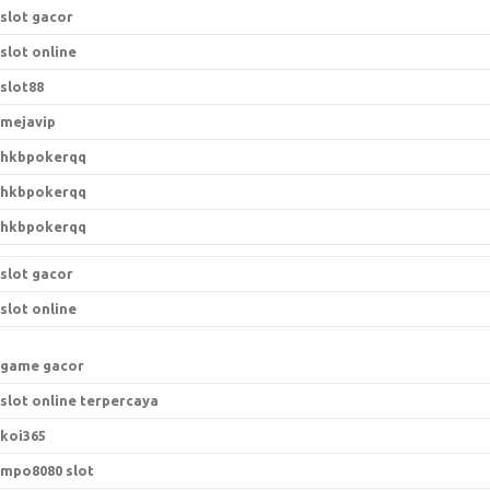
slot gacor
slot online
slot88
mejavip
hkbpokerqq
hkbpokerqq
hkbpokerqq
slot gacor
slot online
game gacor
slot online terpercaya
koi365
mpo8080 slot