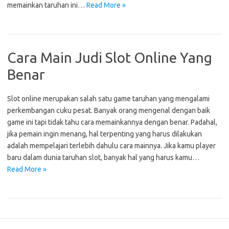
memainkan taruhan ini…
Read More »
Cara Main Judi Slot Online Yang
Benar
Slot online merupakan salah satu game taruhan yang mengalami
perkembangan cuku pesat. Banyak orang mengenal dengan baik
game ini tapi tidak tahu cara memainkannya dengan benar. Padahal,
jika pemain ingin menang, hal terpenting yang harus dilakukan
adalah mempelajari terlebih dahulu cara mainnya. Jika kamu player
baru dalam dunia taruhan slot, banyak hal yang harus kamu…
Read More »