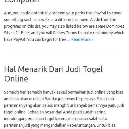
And, you could potentially redeem your perks thru PayPal to cover
something such as a walk or a different remove. Aside from the
programs on this list, you may also listed below are some Dominoes
Silver, 21 Blitz, and you will Riches Terms to make real money which
have PayPal. You can begin for free…
Read More »
Hal Menarik Dari Judi Togel
Online
Semakin hari semakin banyak sekali permainan judi online yang bisa
anda mainkan di dalam Bandar judi resmi terpercaya. Salah satu
permainan yang akan selalu menghibur banyak pemainnya yaitu judi
togel online. Sebagian besar dari Anda pasti sudah sering
mendengar permainan togel karena merupakan salah satu
permainan judi yang mengandalkan keberuntungan. Untuk bisa