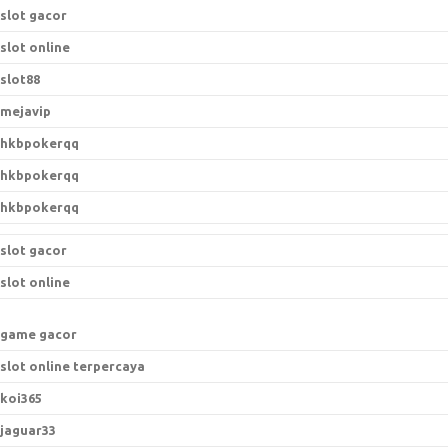
slot gacor
slot online
slot88
mejavip
hkbpokerqq
hkbpokerqq
hkbpokerqq
slot gacor
slot online
game gacor
slot online terpercaya
koi365
jaguar33