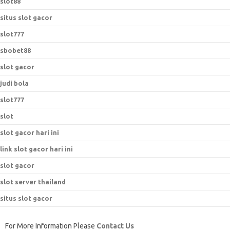
slot88
situs slot gacor
slot777
sbobet88
slot gacor
judi bola
slot777
slot
slot gacor hari ini
link slot gacor hari ini
slot gacor
slot server thailand
situs slot gacor
For More Information Please
Contact Us