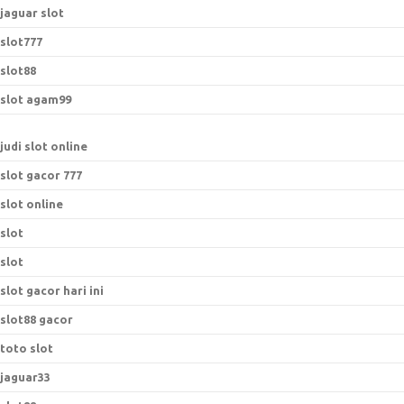
jaguar slot
slot777
slot88
slot agam99
judi slot online
slot gacor 777
slot online
slot
slot
slot gacor hari ini
slot88 gacor
toto slot
jaguar33