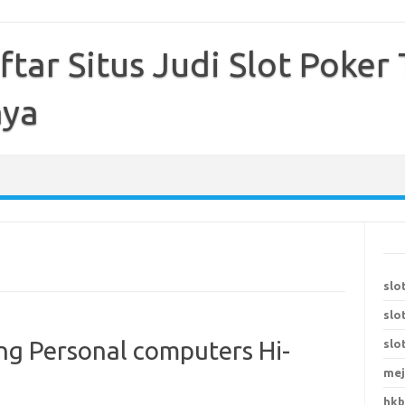
tar Situs Judi Slot Poker
aya
slo
slo
ng Personal computers Hi-
slo
mej
hk