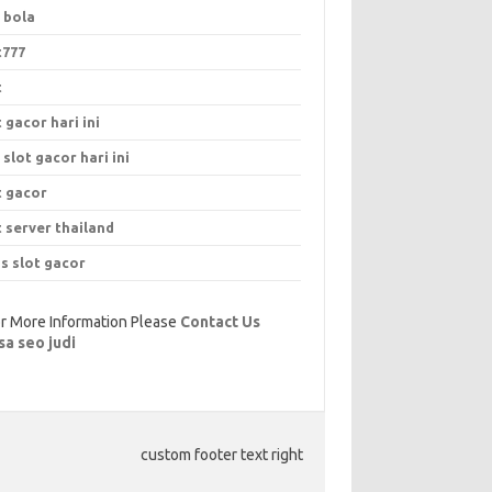
i bola
t777
t
t gacor hari ini
k slot gacor hari ini
t gacor
t server thailand
us slot gacor
r More Information Please
Contact Us
sa seo judi
custom footer text right