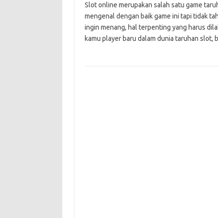
Slot online merupakan salah satu game tar
mengenal dengan baik game ini tapi tidak ta
ingin menang, hal terpenting yang harus dil
kamu player baru dalam dunia taruhan slot,