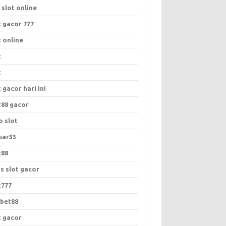
i slot online
t gacor 777
t online
t
t
t gacor hari ini
t88 gacor
o slot
uar33
t88
us slot gacor
t777
bet88
t gacor