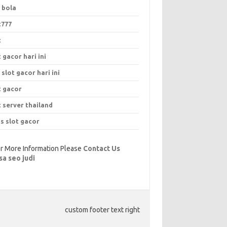
i bola
t777
t
t gacor hari ini
k slot gacor hari ini
t gacor
t server thailand
us slot gacor
r More Information Please
Contact Us
sa seo judi
custom footer text right