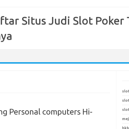
tar Situs Judi Slot Poker
aya
slo
slo
ng Personal computers Hi-
slo
mej
hk