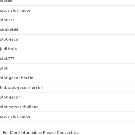
slot88
situs slot gacor
slot777
sbobet88
slot gacor
judi bola
slot777
slot
slot gacor hari ini
link slot gacor hari ini
slot gacor
slot server thailand
situs slot gacor
For More Information Please
Contact Us