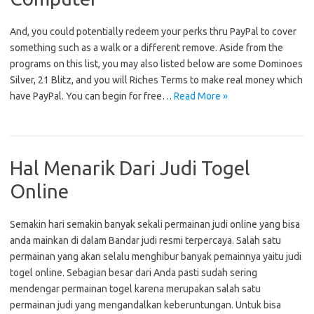
And, you could potentially redeem your perks thru PayPal to cover
something such as a walk or a different remove. Aside from the
programs on this list, you may also listed below are some Dominoes
Silver, 21 Blitz, and you will Riches Terms to make real money which
have PayPal. You can begin for free…
Read More »
Hal Menarik Dari Judi Togel
Online
Semakin hari semakin banyak sekali permainan judi online yang bisa
anda mainkan di dalam Bandar judi resmi terpercaya. Salah satu
permainan yang akan selalu menghibur banyak pemainnya yaitu judi
togel online. Sebagian besar dari Anda pasti sudah sering
mendengar permainan togel karena merupakan salah satu
permainan judi yang mengandalkan keberuntungan. Untuk bisa